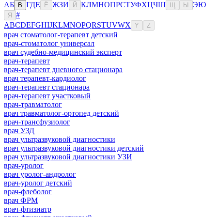
А
Б
Г
Д
Е
Ж
З
И
К
Л
М
Н
О
П
Р
С
Т
У
Ф
Х
Ц
Ч
Ш
Э
Ю
В
Ё
Й
Щ
Ы
#
Я
A
B
C
D
E
F
G
H
I
J
K
L
M
N
O
P
Q
R
S
T
U
V
W
X
Y
Z
врач стоматолог-терапевт детский
врач-стоматолог универсал
врач судебно-медицинский эксперт
врач-терапевт
врач-терапевт дневного стационара
врач терапевт-кардиолог
врач-терапевт стационара
врач-терапевт участковый
врач-травматолог
врач травматолог-ортопед детский
врач-трансфузиолог
врач УЗД
врач ультразвуковой диагностики
врач ультразвуковой диагностики детский
врач ультразвуковой диагностики УЗИ
врач-уролог
врач уролог-андролог
врач-уролог детский
врач-флеболог
врач ФРМ
врач-фтизиатр