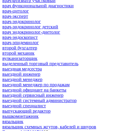
врач-фтизиатр участковый
врач функциональной диагностики
врач-цитолог
врач-эксперт
врач-эндокринолог
врач-эндокринолог детский
врач эндокринолог-диетолог
врач-эндоскопист
врач-эпидемиолог
второй бухгалтер
второй механик
вулканизаторщик
выделенный торговый представитель
выездная медсестра
выездной инженер
выездной менеджер
выездной менеджер по продажам
выездной официант на банкеты
выездной сервисный инженер
выездной системный администратор
выездной специалист
выпускающий редактор
вышкомонтажник
вязальщик
вязальщик схемных жгутов, кабелей и шнуров