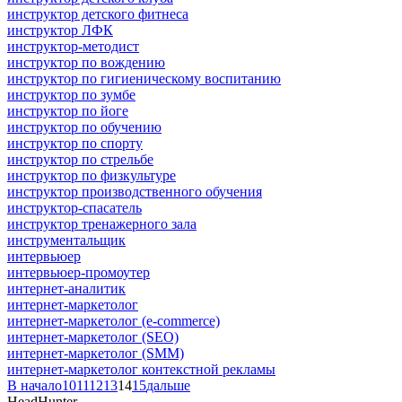
инструктор детского фитнеса
инструктор ЛФК
инструктор-методист
инструктор по вождению
инструктор по гигиеническому воспитанию
инструктор по зумбе
инструктор по йоге
инструктор по обучению
инструктор по спорту
инструктор по стрельбе
инструктор по физкультуре
инструктор производственного обучения
инструктор-спасатель
инструктор тренажерного зала
инструментальщик
интервьюер
интервьюер-промоутер
интернет-аналитик
интернет-маркетолог
интернет-маркетолог (e-commerce)
интернет-маркетолог (SEO)
интернет-маркетолог (SMM)
интернет-маркетолог контекстной рекламы
В начало
10
11
12
13
14
15
дальше
HeadHunter