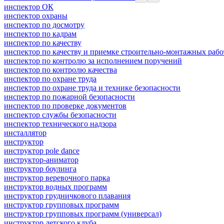
инспектор ОК
инспектор охраны
инспектор по досмотру
инспектор по кадрам
инспектор по качеству
инспектор по качеству и приемке строительно-монтажных рабо
инспектор по контролю за исполнением поручений
инспектор по контролю качества
инспектор по охране труда
инспектор по охране труда и технике безопасности
инспектор по пожарной безопасности
инспектор по проверке документов
инспектор службы безопасности
инспектор технического надзора
инсталлятор
инструктор
инструктор pole dance
инструктор-аниматор
инструктор боулинга
инструктор веревочного парка
инструктор водных программ
инструктор грудничкового плавания
инструктор групповых программ
инструктор групповых программ (универсал)
инструктор детского клуба