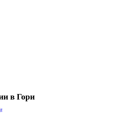
ии в Гори
#