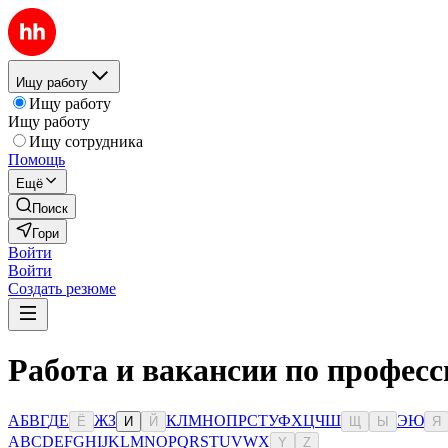
Ищу работу
Ищу работу
Ищу работу
Ищу сотрудника
Помощь
Ещё
Поиск
Гори
Войти
Войти
Создать резюме
Работа и вакансии по професс
А
Б
В
Г
Д
Е
Ж
З
К
Л
М
Н
О
П
Р
С
Т
У
Ф
Х
Ц
Ч
Ш
Э
Ю
Ё
И
Й
Щ
Ы
Я
A
B
C
D
E
F
G
H
I
J
K
L
M
N
O
P
Q
R
S
T
U
V
W
X
Y
Z