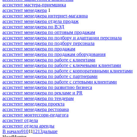
ассистент мастера-приемщика
ассистент менеджера
1
ассистент менеджера интернет-магазина
ассистент менеджера отдела продаж
ассистент менеджера по ВЭД
ассистент менеджера по оптовым продажам
ассистент менеджера по подбору и адаптации персонала
ассистент менеджера по подбору персонала
ассистент менеджера по продажам
ассистент менеджера по продажам оборудования
ассистент менеджера по работе с клиентами
ассистент менеджера по работе с ключевыми клиентами
ассистент менеджера по работе с корпоративными клиентами
ассистент менеджера по работе с партнерами
ассистент менеджера по работе с сетевыми клиентами
ассистент менеджера по развитию бизнеса
ассистент менеджера по рекламе и PR
ассистент менеджера по тендерам
ассистент менеджера проекта
ассистент менеджера ресторана
ассистент монтессори-педагога
ассистент отдела
ассистент отдела аренды
В начало
9
10
11
12
13
дальше
HeadHunter