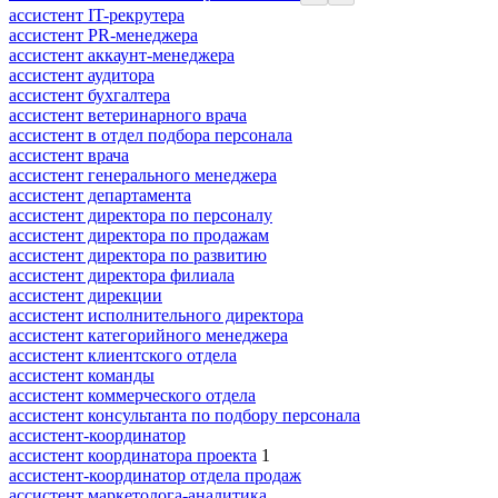
ассистент IT-рекрутера
ассистент PR-менеджера
ассистент аккаунт-менеджера
ассистент аудитора
ассистент бухгалтера
ассистент ветеринарного врача
ассистент в отдел подбора персонала
ассистент врача
ассистент генерального менеджера
ассистент департамента
ассистент директора по персоналу
ассистент директора по продажам
ассистент директора по развитию
ассистент директора филиала
ассистент дирекции
ассистент исполнительного директора
ассистент категорийного менеджера
ассистент клиентского отдела
ассистент команды
ассистент коммерческого отдела
ассистент консультанта по подбору персонала
ассистент-координатор
ассистент координатора проекта
1
ассистент-координатор отдела продаж
ассистент маркетолога-аналитика