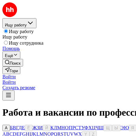
Ищу работу
Ищу работу
Ищу работу
Ищу сотрудника
Помощь
Ещё
Поиск
Гори
Войти
Войти
Создать резюме
Работа и вакансии по професс
Б
В
Г
Д
Е
Ж
З
И
К
Л
М
Н
О
П
Р
С
Т
У
Ф
Х
Ц
Ч
Ш
Э
Ю
А
Ё
Й
Щ
Ы
Я
A
B
C
D
E
F
G
H
I
J
K
L
M
N
O
P
Q
R
S
T
U
V
W
X
Y
Z