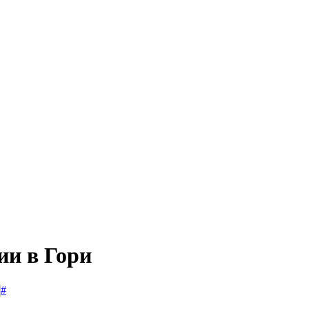
ии в Гори
#