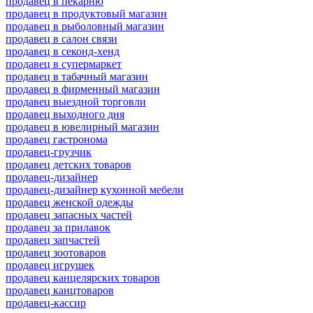
продавец в пекарню
продавец в продуктовый магазин
продавец в рыболовный магазин
продавец в салон связи
продавец в секонд-хенд
продавец в супермаркет
продавец в табачный магазин
продавец в фирменный магазин
продавец выездной торговли
продавец выходного дня
продавец в ювелирный магазин
продавец гастронома
продавец-грузчик
продавец детских товаров
продавец-дизайнер
продавец-дизайнер кухонной мебели
продавец женской одежды
продавец запасных частей
продавец за прилавок
продавец запчастей
продавец зоотоваров
продавец игрушек
продавец канцелярских товаров
продавец канцтоваров
продавец-кассир