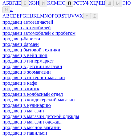
А
Б
В
Г
Д
Е
Ж
З
И
К
Л
М
Н
О
Р
С
Т
У
Ф
Х
Ц
Ч
Ш
Э
Ю
Ё
Й
П
Щ
Ы
#
Я
A
B
C
D
E
F
G
H
I
J
K
L
M
N
O
P
Q
R
S
T
U
V
W
X
Y
Z
продавец автозапчастей
продавец автомобилей
продавец автомобилей с пробегом
продавец-бариста
продавец-бармен
продавец бытовой техники
продавец в вейп шоп
продавец в гипермаркет
продавец в детский магазин
продавец в зоомагазин
продавец в интернет-магазин
продавец в кафе
продавец в киоск
продавец в колбасный отдел
продавец в кондитерский магазин
продавец в кулинарию
продавец в магазин
продавец в магазин детской одежды
продавец в магазин одежды
продавец в мясной магазин
продавец в павильон