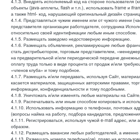
4.1.3. Внедрять исполняемый код на стороне пользователя (клие
объекты (java-апплеты, flash и т.п.), использовать frame и 
а также html- код, нарушающий оригинальный дизайн страниц
4.1.4. Представляться чужим именем или от чужого имени (ча
представителя организации работодателя, сотрудника Испол
относительно своей идентификации любым иным способом.
4.1.5. Размещать заведомо недостоверную информацию.
4.1.6. Размещать объявления, рекламирующие любые франча
стать дистрибьютором, торговым представителем, «менеджер
на предварительной и/или периодической передаче денежн
оплату труда только в виде процента от продаж и/или требу
«членов клуба» и тому подобное.
4.1.7. Размещать и/или передавать, используя Сайт, материа
касается материалов, защищенных авторскими правами, тор
информации, конфиденциальности и тому подобными.
4.1.8. Уничтожать и/или изменять любые материалы на Сайте
4.1.9. Распечатывать или иным способом копировать и испо
4.1.10. Использовать информацию о телефонах, почтовых ад
(вопросы найма на работу, подбора кандидатов, предложения
4.1.11. Регистрироваться, используя чужой e-mail адрес, или
образом.
4.1.12. Размещать вакансии любых работодателей, а именно
4.1.13. Размещать номера телефона(ов), право на использов