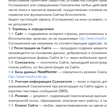
Безусловным принятием (акцептом) условий настоящей оферт
Соглашения) или совершением Соискателем любых действий,
числе поиск и просмотр вакансий, осуществление откликов н
сервисов или функционала Сайтов Исполнителя.
Акцепт настоящей оферты (Соглашения) на иных условиях, от
не допускается.
1. Термины и определения
1.1.
Сайт
— содержимое интернет-страниц, расположенных в с
Исполнителем, включая, но не ограничивая
http://www.headhu
Соглашением как напрямую по соответствующим адресам, так
1.2
Регистрация на Сайте
—— процедура создания аккаунта 
производится на основании данных, добровольно и осознанн
регистрационные формы Сайта (в т.ч. через мобильное прило
1.3.
Соискатель
— посетитель Сайта, прошедший регистраци
поиска работы, но без регистрации на Сайте.
1.4.
База данных HeadHunter
— совокупность резюме Соиска
http://www.headhunter.ge
.
1.5.
Учетная информация Соискателя
— логин и пароль для
указываемый Соискателем при регистрации на Сайте адрес 
коротких текстовых сообщений (SMS).
1.6.
Резюме
— документ, содержащий персональные данные
электронной почты, образовании, описании мест работы, а та
1.7.
Клиент Сайта
— любое, зарегистрированное на одном и