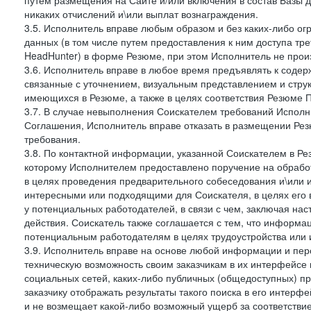
путем размещения на Сайте и/или включения в состав Базы д
никаких отчислений и\или выплат вознаграждения.
3.5. Исполнитель вправе любым образом и без каких-либо ог
данных (в том числе путем предоставления к ним доступа тр
HeadHunter) в форме Резюме, при этом Исполнитель не произ
3.6. Исполнитель вправе в любое время предъявлять к соде
связанные с уточнением, визуальным представлением и стру
имеющихся в Резюме, а также в целях соответствия Резюме Пра
3.7. В случае невыполнения Соискателем требований Исполни
Соглашения, Исполнитель вправе отказать в размещении Рез
требования.
3.8. По контактной информации, указанной Соискателем в Ре
которому Исполнителем предоставлено поручение на обрабо
в целях проведения предварительного собеседования и\или 
интересными или подходящими для Соискателя, в целях его 
у потенциальных работодателей, в связи с чем, заключая на
действия. Соискатель также соглашается с тем, что информа
потенциальным работодателям в целях трудоустройства или 
3.9. Исполнитель вправе на основе любой информации и пер
техническую возможность своим заказчикам в их интерфейсе н
социальных сетей, каких-либо публичных (общедоступных) пр
заказчику отображать результаты такого поиска в его интерф
и не возмещает какой-либо возможный ущерб за соответствие 