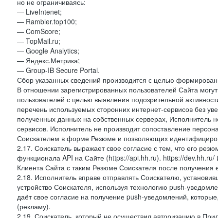
но не ограничиваясь:
— LiveIntenet;
— Rambler.top100;
— ComScore;
— TopMail.ru;
— Google Analytics;
— Яндекс.Метрика;
— Group-IB Secure Portal.
Сбор указанных сведений производится с целью формировани
В отношении зарегистрированных пользователей Сайта могут 
пользователей с целью выявления подозрительной активност
перечень используемых сторонних интернет-сервисов без ув
полученных данных на собственных серверах, Исполнитель не
сервисов. Исполнитель не производит сопоставление персо
Соискателем в форме Резюме и позволяющих идентифициров
2.17. Соискатель выражает свое согласие с тем, что его рез
функционала API на Сайте (https://api.hh.ru). https://dev.hh.
Клиента Сайта с таким Резюме Соискателя после получения 
2.18. Исполнитель вправе отправлять Соискателю, установ
устройство Соискателя, используя технологию push-уведомл
даёт свое согласие на получение push-уведомлений, которые
(рекламу).
2.19. Соискатель, который не осуществил авторизацию в Пр