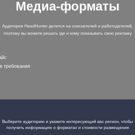
Медиа-форматы
Аудитория HeadHunter делится на соискателей и работодателей,
поэтому вы можете решать где и кому показывать свою рекламу
айс
е требования
Выберите аудиторию и укажите интересующий вас регион, чтобы
получить информацию о форматах и стоимости размещения