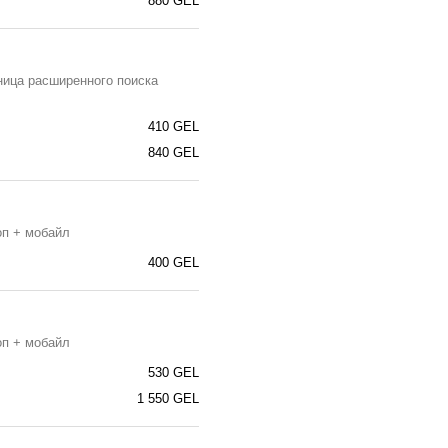
880 GEL
ница расширенного поиска
410 GEL
840 GEL
оп + мобайл
400 GEL
оп + мобайл
530 GEL
1 550 GEL