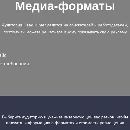
Медиа-форматы
Аудитория HeadHunter делится на соискателей и работодателей,
поэтому вы можете решать где и кому показывать свою рекламу
айс
е требования
Выберите аудиторию и укажите интересующий вас регион, чтобы
получить информацию о форматах и стоимости размещения